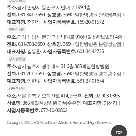
주소.
경기 안양시 동안구 시민대로 199 4층
전화.
031-341-3650
상호명.
365매일한방병원 안양평촌점
대표자명.
정연재
사업자등록번호.
169-20-01572
분당성남점
주소.
경기 성남시 분당구 성남대로 916번길 5 관보빌딩 4층
전화.
031-708-3650
상호명.
365매일한방병원 분당성남점
대표자명.
김동환
사업자등록번호.
601-34-42735
경기광주점
주소.
경기 광주시 광주대로 31 6층 365매일한방병원
전화.
031-761-3651
상호명.
365매일한방병원 경기광주점
대표자명.
임한빛
사업자등록번호.
581-27-01674
강북수유점
주소.
서울 강북구 오패산로 414, 2~3층
전화.
02-903-0365
상호명.
365매일한방병원 강북수유점
대표자명.
임선경
사업자등록번호.
672-10-02802
Copyright ⓒ 2025. 365 Meail Korean Medicine Hospital. All Right Reserved.
TOP