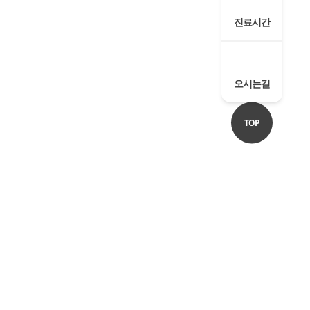
병원에!
스톱케어
문점)
.
료하세요.
진료시간
스톱 진료,
사용으로
과 등
사와
오시는길
 노력합니다.
 있습니다.
니다.
.
TOP