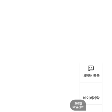
네이버 톡톡
 의료기관
 높은
한 협진
 위해
을 위해
네이버예약
365일
매일진료