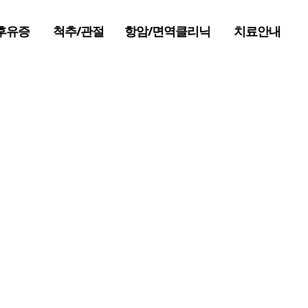
후유증
척추/관절
항암/면역클리닉
치료안내
사고 후유증
척추/관절 질환