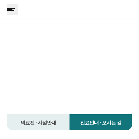
지점안내
365매일한방병원
경기광주점
의료진 · 시설안내
진료안내 · 오시는 길