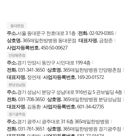
동대문점
주소.
서울 동대문구 천호대로 3 1층
전화.
02-929-0365
상호명.
365매일한방병원 동대문점
대표자명.
금창준
사업자등록번호.
450-50-00627
안양평촌점
주소.
경기 안양시 동안구 시민대로 199 4층
전화.
031-341-3650
상호명.
365매일한방병원 안양평촌점
대표자명.
정연재
사업자등록번호.
169-20-01572
분당성남점
주소.
경기 성남시 분당구 성남대로 916번길 5 관보빌딩 4층
전화.
031-708-3650
상호명.
365매일한방병원 분당성남점
대표자명.
김동환
사업자등록번호.
601-34-42735
경기광주점
주소.
경기 광주시 광주대로 31 6층 365매일한방병원
전화.
031-761-3651
상호명.
365매일한방병원 경기광주점